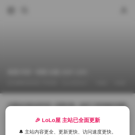
島遇 抖音一笑呢 合集 290P 129V
2026年4月22日 下午9:36
丝袜
岛遇
COSPLAY
岛遇这次推出的抖音一笑呢合集，收录了290张静态画面
和129段短视频，整体呈现出一种轻松度假的氛围。画面
里，一笑呢经常出现在海边的礁石上，清晨的薄雾还未
🎉 LoLo屋 主站已全面更新
完全散去，她身穿淡蓝色的亚麻连衣裙，裙摆随着海风
轻轻摇曳，脚边是被潮水冲刷过的湿沙，光线从斜坡上
🔔 主站内容更全、更新更快、访问速度更快。