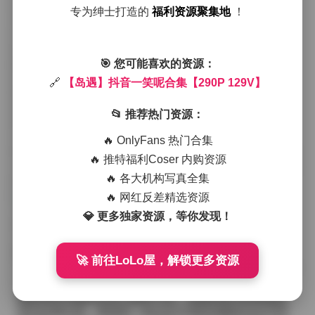
洒下，给整个场景镀上一层柔和的金色。
专为绅士打造的
福利资源聚集地
！
在另一组场景中，她换上了白色的短款针织衫和高腰牛
仔裤，坐在咖啡馆的户外座位上，桌边摆放着一杯拿铁
和一本半开的书。背后是老式的砖墙，墙面爬满了绿
藤，偶尔有鸟儿掠过，带来一点生动的声响。镜头时而
🎯 您可能喜欢的资源：
拉近捕捉她侧脸的微笑，时而拉远显示出街道两旁的梧
🔗
【岛遇】抖音一笑呢合集【290P 129V】
桐树，叶子在阳光下投下斑驳的影子。
视频部分则更加侧重于动态的细节。比如她在沙滩上赤
📂 推荐热门资源：
脚奔跑，脚印被浪花很快抹去，笑声与海浪交织；又或
者她在市场的摊位间穿梭，手里提着刚买的水果，色彩
🔥 OnlyFans 热门合集
鲜艳的菠萝和芒果在阳光下闪耀。这些片段没有刻意的p
🔥 推特福利Coser 内购资源
ose，更像是日常生活中的自然流露，让人感觉像是无意
🔥 各大机构写真全集
间闯入了她的假期日记。
🔥 网红反差精选资源
从穿搭来看，整套作品偏向清爽自然的夏日风格。亚
💎 更多独家资源，等你发现！
麻、棉麻、轻薄的针织面料占据主导，颜色以白、米、
淡蓝为主，偶尔点缀一下亮色的配饰——比如红色的草
帽或黄色的手链。这种选择不仅呼应了海边的环境，也
🚀 前往LoLo屋，解锁更多资源
让整体视觉更加舒适，没有过于夸张的元素，反而让人 f
ocus 在她的表情和周围的光影变化上。
摄影师在光线的运用上颇有心思。清晨的柔光和黄昏的
逆光交替出现，使得同一地点在不同时间拥有完全不同