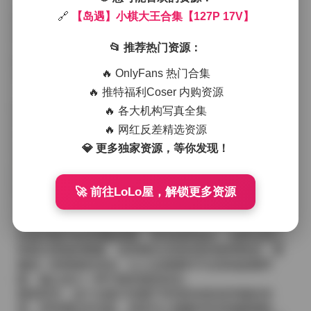
小棋大王的造型在这些场景里显得尤为自然，她常以简
🔗
【岛遇】小棋大王合集【127P 17V】
约的白色棉麻衬衫搭配高腰阔腿裤，脚踩一双帆布鞋或
是旧式皮凉鞋，整体色调以米白、薄荷绢和淡雅的驼色
📂 推荐热门资源：
为主，偶尔点缀一条细细的红色丝带或是复古的圆框眼
镜，带出一点俏皮而不失温柔的气质。
🔥 OnlyFans 热门合集
在拍摄过程中，摄影师似乎更倾向于捕捉她的瞬间表情
🔥 推特福利Coser 内购资源
——低头翻阅旧书时的专注、靠在栏杆上望向远方海平
面时的轻松、或是笑容中带点调皮的眯眼。这些细节让
🔥 各大机构写真全集
观众能够感受到她在镜头前的放松状态，而不是刻意摆
🔥 网红反差精选资源
拍的姿态。每一帧都像是一页随手记录的日记，记录下
💎 更多独家资源，等你发现！
海边午后的懒散与街角咖啡的香气。
高清图册:
【岛遇】小棋大王合集【127P 17V】
🚀 前往LoLo屋，解锁更多资源
短片方面，节奏较为缓慢，镜头常常在她的脚步与环境
之间游移。有段她赤脚在潮湿的沙滩上行走，脚印被浪
水轻轻冲刷，伴随着远处渔船的汽笛声；另一段则是她
在老式唱片机旁调换黑胶，音乐轻轻流出，光影在墙上
投射出斑驳的图案。这些镜头没有刻意的剧情推进，更
像是一种情绪的流动，让人在观看时不自觉地放慢呼
吸，随之进入一种宁静的观赏状态。
整体而言，这个合集不依赖于夸张的色彩或华丽的布
景，而是通过对光影、材质与人物微动作的细腻捕捉，