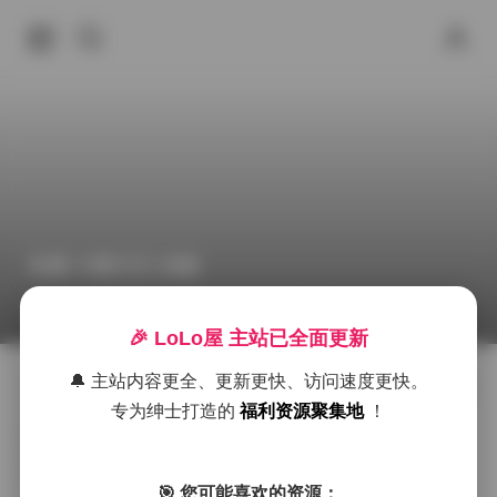
岛遇 小棋大王 合集
2026年4月22日 下午10:25
美女摄影
丝袜
岛遇
🎉 LoLo屋 主站已全面更新
🔔 主站内容更全、更新更快、访问速度更快。
岛遇系列的小棋大王合集收录了127张静态画面与17段短
专为绅士打造的
福利资源聚集地
！
片，整体呈现出一种清新与复古交织的视觉语言。画面
多选在海边小镇的老巷子与临海咖啡馆之间，光线柔和
地洒在斑驳的墙面上，偶尔有海风吹起帘子的微微摆
动，给人一种慢节奏的惬意感。
🎯 您可能喜欢的资源：