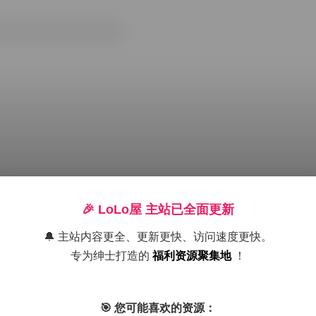
🎉 LoLo屋 主站已全面更新
🔔 主站内容更全、更新更快、访问速度更快。
专为绅士打造的
福利资源聚集地
！
丝袜
岛遇
抖音
美腿
高颜值
黄金专区
🎯 您可能喜欢的资源：