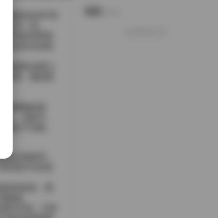
说说
Notes.
套素材包含87张
利融合在一起。
好像就这么多
而背后的布景则
观众的目光自然
般的液滴在皮肤上
点水面，激起细
一种硬朗的感
米白、淡粉为
在阳光下闪烁。
小的水滴纹理，
无论是作为欣赏
是恰到好处，既
高级感。
的美学尝试。它把