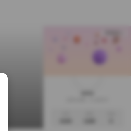
查看更多
weme
这家伙很懒，什么都没写
文章
标签
说说
4109
1189
0