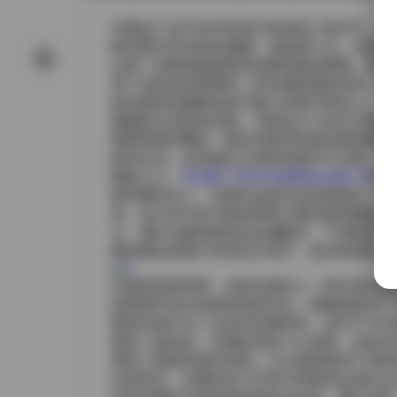
岛遇这个名字在抖音里已经算是小有名气，尤
静态图片和34段短视频，画面感十足，色调
从第一张图就能感受到拍摄现场的氛围。柔光
用了深蓝色的绸缎和一些金属质感的道具，暗
落在模特的侧脸或是手腕上的细节饰品上。
视频部分则更加动感。34段短片大多在15到
缓缓滑落的瞬间；随后切换到快速切换的镜头
碎的水花。这些镜头之间的转换并不生硬，而
图集入口:
【岛遇】抖音牛奶鲨鱼k合集【87P 
谈到模特本人，岛遇在这套作品里展现出一种
觉，这正是牛奶与鲨鱼两种元素的视觉隐喻。
主，偶尔点缀些银色的金属配件；下身则常见
整体看起来既不夸张也不保守，恰好把柔软与
从观赏角度来看，这套合集给人一种沉浸式的
或者指甲油与皮肤的色彩对比；视频则提供了
素材还是作为二次创作的素材库，这87P 34
值得一提的是，后期处理也十分克制。色彩没
保留了肌肤的真实质感，又让画面更加干净利
总体而言，岛遇的这个抖音牛奶鲨鱼k合集无