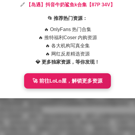
🔗
【岛遇】抖音牛奶鲨鱼k合集【87P 34V】
其是她最近推出的牛奶鲨鱼k系列，更是让不少粉丝眼前一亮。整
偏向柔和的乳白与深海蓝的交织，仿佛把牛奶的细腻与鲨鱼的锐
📂 推荐热门资源：
箱把光线打得十分均匀，模特的皮肤呈现出类似牛奶般的光泽，
示着鲨鱼在深海中游弋的形象。每一帧都有意地留出负空间，让
🔥 OnlyFans 热门合集
🔥 推特福利Coser 内购资源
30秒之间，节奏把握得很紧凑。开头常是慢速推近，捕捉到牛奶
🔥 各大机构写真全集
，模特做出类似鲨鱼掠水的姿势，手臂划出优雅的弧线，脚步轻
是通过光影的渐变和色彩的呼应实现自然过渡。
🔥 网红反差精选资源
34V】
💎 更多独家资源，等你发现！
既柔又刚的气质。她的五官偏向甜美，却在某些侧脸线条上带有
她的穿搭也很用心：上身多选择贴合的薄纱或丝绸材质，颜色以
及踝的紧身裤或短裙，材质带有一点光泽，走起路来就像是鱼鳞
🚀 前往LoLo屋，解锁更多资源
力量平衡在一起。
体验。静态图片让人可以慢慢品味每一个细节——比如耳环上微
流动的美感，观众能够感受到光线随着运动而变化的微妙变化。
V都有相当的使用价值。
有过度饱和，保持了原始光影的层次感；细节上的磨皮和提亮也
落。这种处理方式让整套作品在视觉上既不显得浮夸，又保持了
论是在概念构思、拍摄执行还是后期呈现上，都展现出一种独特