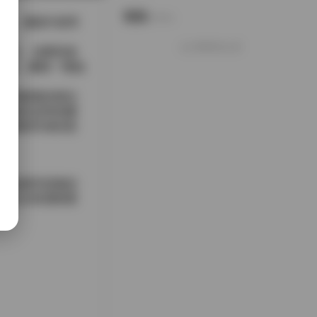
说说
Notes.
交匯。畫面中經常
感。
好像就这么多
米白、淡藔與海
字裙，腳踩一雙絲
常用緩慢的推拉
海風吹起時的瞬
於畫面本身的質
帶點都市節奏的
是此次島遇精選