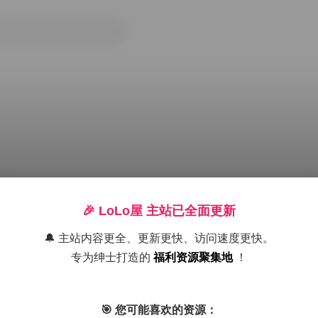
🎉 LoLo屋 主站已全面更新
🔔 主站内容更全、更新更快、访问速度更快。
专为绅士打造的
福利资源聚集地
！
丝袜
岛遇
抖音
美腿
高颜值
黄金专区
🎯 您可能喜欢的资源：