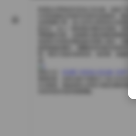
島遇這次帶來的抖音池小苡合集，收錄了32
出現海邊礁石與城市街景的交錯鏡頭，陽光透
在靜態圖片裡，池小苡常以簡單的白色棉質上
藍為主，給人一種海風吹拂的舒適感。有時她
帶繫腳的涼鞋，這種層次感的搭配讓整體造型
視頻部分則更多捕捉她在海灘上漫步、在咖啡
鏡跟隨她的腳步，偶爾會有快速的切換來呈現
間。聲音方面多為環境音，海浪聲、遠處的車
感。
获取方式:
【岛遇】抖音池小苡合集【32P 74
整體來看，這套合集不僅展示了池小苡在不同
生活態度。無論是靜止的照片還是流動的視頻
內容所想呈現的視覺體驗。