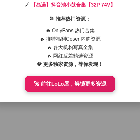
🔗
【岛遇】抖音池小苡合集【32P 74V】
張靜態畫面與74段短視頻，整體風格偏向清新自然與都市輕熟的
過薄紗窗簾灑在模特的髮梢上，製造出柔和的光斑與影子的層次
📂 推荐热门资源：
衣搭配高腰牛仔短褲出鏡，腳下是一雙白色帆布鞋，整體色調以
會換上薄荷綠的針織開衫，內搭白色吊帶背心，下身則是灰色A
🔥 OnlyFans 热门合集
既不失俏皮又保持一定的都市氣質。
🔥 推特福利Coser 内购资源
店靜坐或是在城市夜景中低頭閱讀的瞬間。鏡頭語言較為柔和，
🔥 各大机构写真全集
她笑容的細節，例如眼角的細紋隨著笑意微微縮起，或是髮絲被
流聲或是咖啡機的低鳴，沒有過多的背景音樂，讓觀者能更專注
🔥 网红反差精选资源
💎 更多独家资源，等你发现！
V】
場域下的穿搭思路，也透過光影與色彩的處理傳遞出一種悠閒且
🚀 前往LoLo屋，解锁更多资源
，都能讓人感受到她在鏡頭前的自然流露與對細節的關注，這也