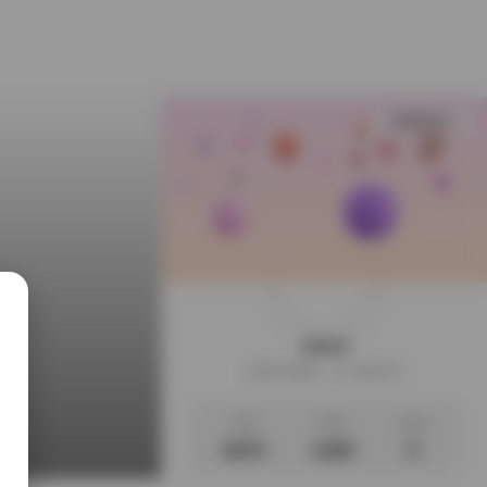
查看更多
weme
这家伙很懒，什么都没写
文章
标签
说说
4076
1186
0