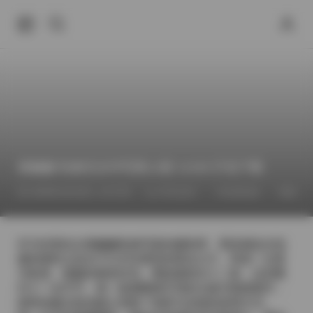
唐翩翩 私购无水印写真12套 11GB 打包下载
2026年4月23日 上午2:02
抖音反差
内部私购
唐翩翩
作为负责此次唐翩翩私购写真的摄影师，我深感这次拍
摄的独特之处在于它并非典型的商业大片，而是一次更
为私密、细腻的视觉对话。整套素材共十二套，总容量
约十一吉字节，每一套都围绕不同的主题与情绪展开，
因而拍摄过程也随之变换了场景与光线的使用方式。