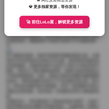
🔥 网红反差精选资源
杂乱。
💎 更多独家资源，等你发现！
整个拍摄期间，我一直在尝试让光影服务于情绪的表
达，而不是仅仅照亮人物。唐翩翩的气质本就带有一种
安静的力量，她在镜头前很少做作，更多的是自然流露
🚀 前往LoLo屋，解锁更多资源
出的专注与放松。这种状态让我能够捕捉到她在不同场
景下的细微变化：有时是眉眼间的淡淡笑意，有时是低
头沉思时的轻微皱眉，甚至是她在更换服装时随手整理
头发的动作，都被保留下来成为写真中不可或缺的细
节。
至于服装的选择，每套写真都有明确的视觉主线。从最
初的日常休闲装到后来的正式礼服，再到带有民族特色
的传统服饰，风格的转换不仅是为了展示不同的穿搭可
能性，更是为了通过服饰的材质、剪裁与色彩来映射出
不同的情感基调。比如，那套以雪纺衫搭配高腰阔腿裤
的组合，透亮的面料在柔光下产生轻盈的层次感，暗示
出一种自由且略带梦幻的氛围；而另一套厚重的羊绒大
衣配合皮质短靴，则呈现出一种成熟且带有力量感的轮
廓。
后期处理上，我尽量保持了原始的色彩与细节，仅做了
基本的曝光对比调整与轻微的锐化，以确保每一张图片