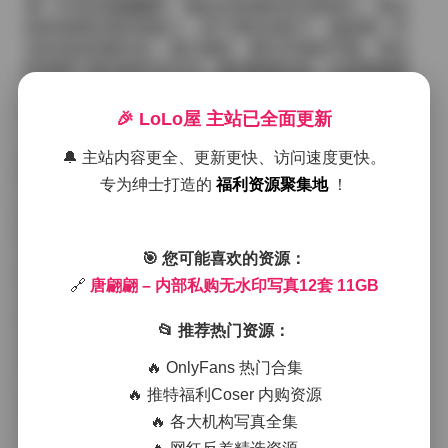
第一次见到唐翩翩时，她站在老城区的石板巷口，晨光
斜斜地洒在青砖墙面上，留下细长的影子。她身着一件
淡灰色的亚麻衬衫，袖口微卷，露出纤细的手腕。我当
时选择了柔光箱作为主光，侧光略微压低，以保留她面
部的自然轮廓，同时让背后的老砖墙呈现出略带温度的
质感。快门声在寂静的街巷里显得尤为清晰，每一次按
🎉 LoLo屋 主站已全面更新
下都像是在捕捉一段短暂的呼吸。
领取图集:
唐翩翩 – 内部私购无水印写真12套 11GB
🔔 主站内容更全、更新更快、访问速度更快。
随后的几套转向了室内工作室，这里的布景更偏向极简
专为绅士打造的
福利资源聚集地
！
主义。白色无缝背景布与柔和的箱形灯形成了几乎没有
阴影的均匀光场，这让服装的细节与她的姿态成为画面
的绝对焦点。有一套是她身着深蓝色丝绸连衣裙，裙摆
在轻微的风扇吹拂下微微波动，裙料的光泽在灯光下呈
🎯 您可能喜欢的资源：
现出微微的金属感。我此时采用了中焦距定焦镜头，拉
🔗
唐翩翩 – 内部私购无水印写真12套 11GB
近了对她眼神的捕捉，瞳孔中的光点恰好与裙料的高光
相呼应，产生一种微妙的共振。
📂 推荐热门资源：
在另一套以复古茶室为背景的拍摄中，唐翩翩换上了印
有细碎花纹的旗袍，红色底色与暗金纹路在暖黄的吊灯
🔥 OnlyFans 热门合集
下交织出浓郁的东方韵味。为了突出旗袍的立体裁剪，
🔥 推特福利Coser 内购资源
我使用了侧逆光，让光线从她的左后方斜切而入，衣袖
🔥 各大机构写真全集
与裙摆的边缘被描出一层清晰的光线轮廓，同时背后的
木格窗棂投下细腻的光影，使整个画面层次分明却不显