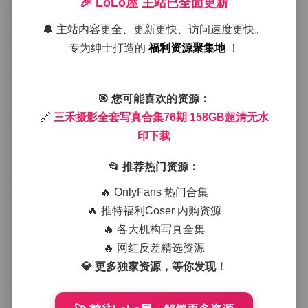
🎉 LoLo屋 主站已全面更新
完整资源:
三禾摄影全套写真合集76期 158GB超清无水
印下载
🔔 主站内容更全、更新更快、访问速度更快。
拍摄现场布置得相当简约，只是一块中性灰的背景布和
专为绅士打造的
福利资源聚集地
！
几件随手可得的道具——一件薄纱连衣裙、一双旧皮
靴、以及一顶略带做旧感的贝雷帽。这些元素看似普
通，却在三禾摄影的镜头语言里被赋予了新的叙事空
🎯 您可能喜欢的资源：
间。模特站在灯光的交叉点上，微微侧身，裙摆在气流
🔗
三禾摄影全套写真合集76期 158GB超清无水
的轻拂下产生细微的波动，像是水面上漂浮的花瓣。我
常常在快门按下前几秒，屏住呼吸，观察光影在她锁骨
印下载
与指尖之间的游走，那一瞬间的静谧才是我想捕捉的核
心。
📂 推荐热门资源：
整套76期的作品里，反复出现的是一种克制的美感——
🔥 OnlyFans 热门合集
不刻意追求夸张的姿态，也不堆砌复杂的场景。每一组
🔥 推特福利Coser 内购资源
写真都像是一次安静的对话，模特的眼神时而望向镜头
🔥 各大机构写真全集
外的虚空，时而低头沉思，仿佛在与自己进行某种内在
的对话。这种内敛的表现让服装的细节更易被注意到：
🔥 网红反差精选资源
薄纱的纹理在光线下透出层次感，旧皮靴的磨损痕迹被
💎 更多独家资源，等你发现！
放大成一种时间的印记，贝雷帽的边缘则在阴影处形成
柔和的渐变。