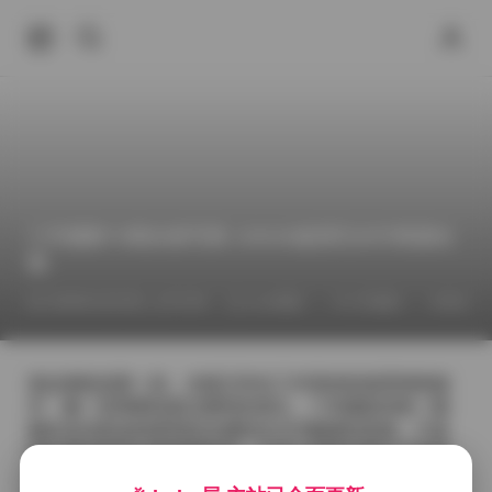
三禾摄影76期全套写真 158GB超清无水印资源合
集
2026年4月23日 上午3:44
sss典藏
三禾摄影
丝袜美
拿起相机的那一刻，光线已经在工作室的软箱里悄然铺
开，像一层薄雾轻抚过模特的肩头。三禾摄影的每一期
都在尝试把这种柔和的光感转化为可触摸的质感，于是
我在调光板前反复微调色温，力求让皮肤在镜头下呈现
出略带暖黄的光泽，又不失自然的透明感。