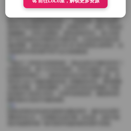
🚀 前往LoLo屋，解锁更多资源
从色彩上来说，三禾摄影偏爱低饱和度的基调，偶尔点
缀一种深酒红或暗藏的 olive green 作为点睛之色。这种
配色不仅让画面整体保持统一，也使得每一期在浏览时
都有种“旧友重逢”的熟悉感。后期处理上，保留了原始的
细腻颗粒，没有过度磨皮，因而皮肤的毛孔、细小的雀
斑乃至自然的光泽都得以完整呈现。正是这种对真实质
感的尊重，使得合集在放大到 4K 甚至更高分辨率时，依
旧能看到丰富的细节而不会出现假板感。
下载这个 158GB 的资源包时，我会先把文件解压到专门
的素材库里，逐个文件夹浏览时，常常会被某一张意外
的侧面照所吸引——模特的发丝在光束中微微飞扬，背
景的灰 tone 与她的服装形成一种微妙的对比，整张图像
仿佛在呼吸。这样的瞬间，正是我当初决定跟随三禾摄
影风格学习的动力所在：在简约的框架里，捕捉那些转
瞬即逝却又真实可感的情绪。
如果你同样欣赏这种克制而含蓄的美学，建议在欣赏时
调暗室内灯光，让屏幕的光成为唯一的光源，这样才能
更好地感受到每一帖写真所传递的那份安静与深度。