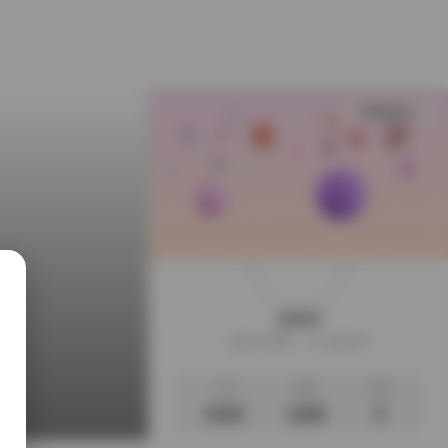
查看更多
weme
这家伙很懒，什么都没写
文章
标签
说说
4105
1189
0