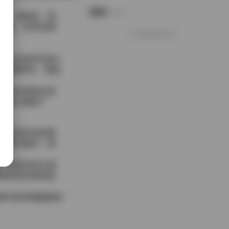
说说
Notes.
感。画面里，阳
穿梭，时而赤脚
好像就这么多
条；也有简约的白
一色相呼应。每套
言多采用推拉和
奏与沙滩的广
片还是流动的视
与形式兼具，既
活。
。光影的层次感
有刻意的摆拍痕
质量写真和视频素材