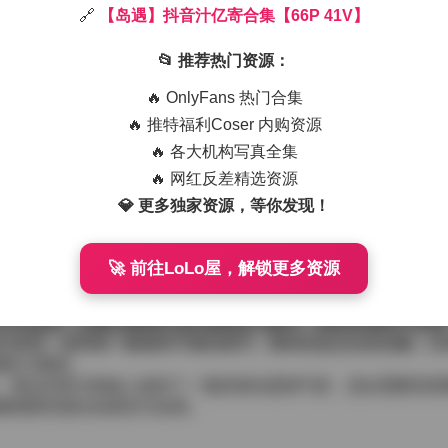
🔗
【岛遇】抖音汁亿寄合集【66P 41V】
态画面和四十一段短视频，整体呈现出一种轻松随意的海岛度假
与海水的蓝绿相交织，形成层次分明的色块。模特在这些场景中
📂 推荐热门资源：
在礁石边，海风吹起她的发梢，带来几缕盐湿的气息。
V】
🔥 OnlyFans 热门合集
吊带连衣裙，裙摆随海 breeze 轻轻摇曳，露出匀称的腿部线
🔥 推特福利Coser 内购资源
失俏皮；还有几件亮色的泳装，颜色鲜艳却不喧宾夺主，与海天
🔥 各大机构写真全集
镜头下捕捉到细腻的质感。
、冲浪板上的平衡练习，以及在椰树下读书的惬意瞬间。镜头语
🔥 网红反差精选资源
阳光下的微笑与专注；时而拉远至全景，让观众感受到海浪的节
💎 更多独家资源，等你发现！
持了原始的海岛氛围。
觉，仿佛能听见远处的海浪声和轻柔的吉他弹奏。无论是静态照
🚀 前往LoLo屋，解锁更多资源
于旅行类内容、生活方式分享或是品牌的夏季宣传。素材的数量
足够的动态片段可以直接做剪辑或做背景素材，使用起来相当灵
为主基调，点缀以珊瑚红或柠檬黄的小配件，整体协调而不单调
以体现，使得每一帧都有可看的细节。模特的姿态自然流畅，没
随性与惬意。
充足，更在内容与风格上保持了一致的海岛度假气质，适合需要高
够感受到源头的真实与自然。