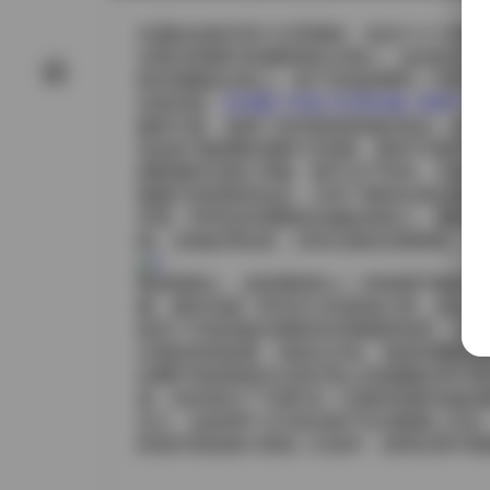
岛遇的这套抖音汁亿寄素材，包含六十六张静
光透过棕榈叶的缝隙洒在沙滩上，金色的光斑
踩在细腻的沙粒上，留下浅浅的脚印；时而倚
在线浏览:
【岛遇】抖音汁亿寄合集【66P 41
服装方面，选择了多种度假风格的单品，有薄纱
色短款T恤搭配高腰牛仔热裤，显得干练而不
搭配都经过精心考量，既不过于夸张，又能在
视频片段则更加动态，记录了模特在海边跑步
环绕，时而近距离聚焦在她的表情上，捕捉到
阔。光线处理自然，没有过度的后期调色，保
整体观感上，这套素材给人一种放慢节奏的感
频，都在传递一种无压力的度假心情，适合用
提供了丰富的静态素材供后期裁剪使用，又有
从视觉表现来看，色彩以沙色、海蓝和椰林绿
在椰叶间的斑驳光点和沙地上的细腻纹理中得
迹，恰好契合了“岛遇”这一主题所想要传递的
总之，这份66P 41V的合集不仅在数量上
的创作者直接引用或二次创作，使用过程中能