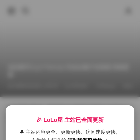
柒柒要开心@77kimoji 作品合集打包资源 持续更
新
2026年4月23日 上午5:27
抖音反差
柒柒
77kimoji
拿起相机的时候，脑海里总会浮现柒柒要开心@77kimoji
那种轻松又带点小俏皮的气质。她的每一次出镜都像是
🎉 LoLo屋 主站已全面更新
把日常的小确幸放进了镜头里，光线在她的发梢上跳
动，像是给整个场景加了一层柔糖霜。拍摄现场往往选
🔔 主站内容更全、更新更快、访问速度更快。
在有自然光洒落的咖啡角落或者旧式公寓的窗边，窗帘