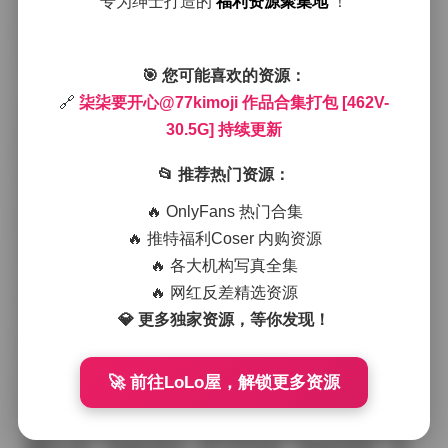
专为绅士打造的
福利资源聚集地
！
被微风吹得轻轻摇曳，投下斑驳的影子，正好与她手中
的杯子或是随意搭在肩上的围巾形成呼应。
在构图上，我喜欢让她保持一定的留白，既不让画面显
得拥挤，又能让她的表情成为焦点。有时候她会靠在墙
🎯 您可能喜欢的资源：
上，单手轻轻撩起发丝，眼神望向窗外，那一刻的安静
🔗
柒柒要开心@77kimoji 作品合集打包 [462V-
仿佛能听见远处街道的低语；有时候则是坐在地毯上，
30.5G] 持续更新
双腿交叉，脚踝上戴着简约的银色脚链，脚尖轻点地
面，整个人呈现出一种懒散却不失精致的姿态。这样的
姿势不需要过多的指引，她本身就有种将自然流露的情
📂 推荐热门资源：
感转化为画面的能力。
🔥 OnlyFans 热门合集
服装方面，柒柒要开心@77kimoji 倾向于选择柔和的色
调——淡粉、薄荷细、米白这些基础色，偶尔会点缀一
🔥 推特福利Coser 内购资源
件小碎花或者条纹的上衣，整体看起来既甜美又不失层
🔥 各大机构写真全集
次感。搭配上她常常佩戴的小耳环或是细链项链，细节
🔥 网红反差精选资源
处的光泽在灯光下会产生微微的反射，为照片增添了几
💎 更多独家资源，等你发现！
分细腻的质感。鞋子则多半是帆布鞋或是低跟的皮鞋，
既保证了舒适度，又不会抢走整体的柔和基调。
每次快门按下的瞬间，我都能感受到她身上那种不做作
🚀 前往LoLo屋，解锁更多资源
的愉悦。她会在镜头前轻声笑出来，笑容里带着一点点
调皮，又透露出对生活的满足。这种情绪不是刻意摆出
来的，而是她平日里对小确幸的真实感受，恰好被镜头
捕捉下来。光线的变化、影子的拉伸、背景的虚实，所