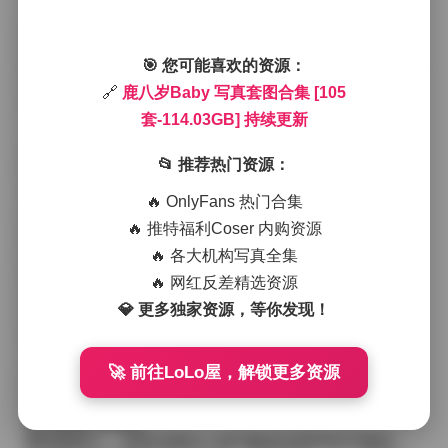
——高腰的牛仔短裤、白色的绑带凉鞋，甚至是那条随
风飘动的薄纱裙，都在光影的交错里显得层次分明。
🎯 您可能喜欢的资源：
完整资源:
鹿八岁Baby 写真套图合集 [105套-114.03GB]
持续更新
🔗
鹿八岁Baby 写真套图合集 [105
拍摄现场并没有太多道具，只是几块简约的木质底板和
套-114.03GB] 持续更新
一面半透的白色幕布。这样的布置让人更容易把注意力
集中在模特本身的状态上。她在不同的姿势之间切换
📂 推荐热门资源：
时，总能自然地带出一点小俏皮——比如把手指轻轻搭
在嘴唇上，或者低头看向脚尖时那抹若有若无的笑意。
🔥 OnlyFans 热门合集
这些细节在后期被保留下来，没有过度磨皮，反而让皮
🔥 推特福利Coser 内购资源
肤的细腻与光泽感更加真实可感。
🔥 各大机构写真全集
从色彩上来说，整套作品偏向低饱和度的暖调。米色、
🔥 网红反差精选资源
淡粉与浅灰交织出一种宁静的氛围，偶尔会有一件亮红
💎 更多独家资源，等你发现！
色的外套或是一双深蓝的短靴作为点缀，打破整体的柔
和，却又不显突兀。这样的搭配让人觉得她既可以是街
头咖啡馆里随意坐着的女孩，也可以是画册中静静立定
🚀 前往LoLo屋，解锁更多资源
的模特。每一套服装的选择都经过考量，既不过于花
哨，也不至于单调，恰好能够衬托出她身上的那种“既熟
悉又新鲜”的感觉。
整体观感上，这套合集给人的印象是连贯而有节奏的。