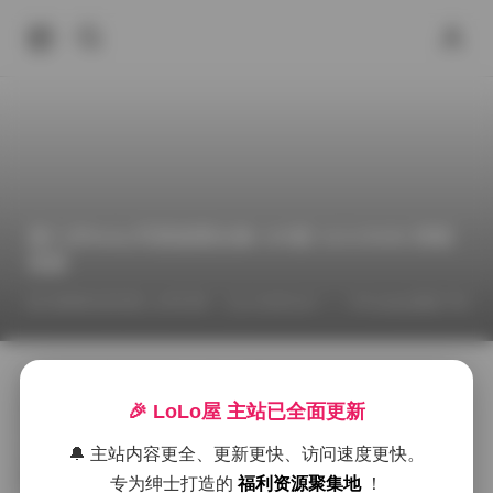
鹿八岁Baby写真套图合集 105套 114.03GB 持续
更新
2026年4月23日 上午5:29
Cosplay图集下载
COSPLAY
拿到这套素材的时候，第一感觉是光线被刻意拉得很
柔，像是清晨刚透进工作室的薄雾。鹿八岁Baby的每一
🎉 LoLo屋 主站已全面更新
次出镜都带着一点懒散的少女感，却又不失利落的线条
🔔 主站内容更全、更新更快、访问速度更快。
感。镜头往往在她的侧脸上停留片刻，捕捉到睫毛微微
颤动的瞬间，随后又慢慢拉远，把整个身姿纳入框中
专为绅士打造的
福利资源聚集地
！