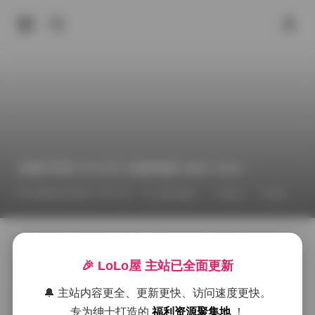
岛遇 抖音小今大王 全套资源 268P 194V
2026年4月23日 下午7:17
美女摄影
丝袜
岛遇
跳转观看:
【岛遇】抖音小今大王合集【268P 194V】
拿起相机的那一刻，灯光已经在软箱里轻轻晃动，像是
🎉 LoLo屋 主站已全面更新
为即将到来的镜头做最后的呼吸。小今大王站在布景
前，身上的那件淡蓝色针织衫随微风轻轻摆动，领口的
🔔 主站内容更全、更新更快、访问速度更快。
细节在光线下呈现出细腻的纹理感。我不断调整快门速
专为绅士打造的
福利资源聚集地
！