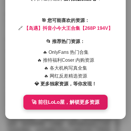
度，试图捕捉她每一次转头时眼神里闪烁的光点——那
不是刻意的表演，而是一种自然流露的自信与柔软。
整个拍摄现场被布置成一种半开放的咖啡馆角落，墙面
挂着几幅抽象画作，地面铺着浅灰色的地毯，脚步声在
🎯 您可能喜欢的资源：
空间里回荡得很轻。她时而坐在老式木椅上，手中捧着
🔗
【岛遇】抖音小今大王合集【268P 194V】
一杯冒着热气的拿铁，时而站在落地窗前，背光下的轮
廓被拉得很长，像是一幅静止的油画。我注意到她的发
📂 推荐热门资源：
丝在光线中偶尔会夹杂几缕金色的高光，那是发丝与光
线的微妙互动，而不是后期加上的特效。
🔥 OnlyFans 热门合集
🔥 推特福利Coser 内购资源
服装上的搭配很有层次感，外套选用了驼色的大衣，内
🔥 各大机构写真全集
搭则是那件淡蓝色针织衫，下身配了一条修身的黑色阔
腿裤，鞋子是一双简约的白色小皮鞋。这样的组合既保
🔥 网红反差精选资源
持了日常的舒适感，又在视觉上制造出一定的对比感，
💎 更多独家资源，等你发现！
使得整体看起来不至于单调，却也不失自然。每一次她
调整姿势，衣物的褶皱与光线的交错都会产生不同的阴
影效果，我在取景框里反复观察，试图找到那个最能体
🚀 前往LoLo屋，解锁更多资源
现她气质的瞬间。
拍摄过程中，我并没有过多指导她的表情或动作，更多
的是保持安静，让她自己找到节奏。有时候她会低声笑
起来，笑容里带着一点调皮，有时候则会陷入沉思，眉
头轻轻锁起。这些细微的变化让画面充满了呼吸感，而