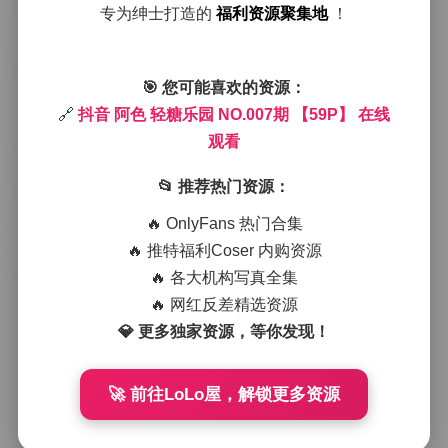
跳转原帖:
抖音 阿色 轻糖乐园 NO.007期 【59P】 在线
专为绅士打造的
福利资源聚集地
！
观看
画面里，阿色常常出现在柔和的自然光下，背景则是轻
糖乐园特有的梦幻色彩——淡粉、薄荷细蓝与奶油白交
🎯 您可能喜欢的资源：
织在一起，仿佛把整个场景浸入了一杯淡淡的果味奶
昔。光线从左侧斜射，给她的侧脸镀上一层微微的金
🔗
抖音 阿色 轻糖乐园 NO.007期 【59P】 在线
边，同时也在她的发丝间留下细腻的光斑，这种光影处
观看
理让整组作品显得既有层次又不失柔和。
📂 推荐热门资源：
拍摄现场的氛围相当轻松，工作人员不断调整道具与灯
光，而阿色则在其中自由切换姿势。有时她会坐在彩色
🔥 OnlyFans 热门合集
的秋千上，脚尖轻点地面，裙摆随风轻轻摇曳；有时又
🔥 推特福利Coser 内购资源
站在糖果堆成的小山丘前，手里拿着一根透明的棒棒
糖，眼神带着一点调皮的笑意。这些自然的动作捕捉得
🔥 各大机构写真全集
非常到位，没有刻意的摆拍感，反而让人感觉像是偶然
🔥 网红反差精选资源
闯入了她的私密小聚会。
💎 更多独家资源，等你发现！
穿搭方面，本期的服装选择充分体现了轻糖乐园的主
题。阿色身上多见到甜美的连衣裙或是短款套装，面料
多为轻薄的雪纺或是带有微微光泽的缎面，颜色则以糖
🚀 前往LoLo屋，解锁更多资源
果色为主——粉红、薄荷绿、淡黄和 lavender 交替出
现。裙摆常带有层次感的褶皱或是小碎花印花，走动时
会带出轻盈的波动感。配件则简约而不失趣味，有时是