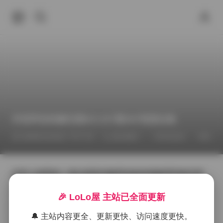
抖音阿色轻糖乐园NO.007期59P资源合集
2026年4月26日 下午7:23
国内模特
抖音反差
阿色
抖音上的阿色一直以甜美且略带俏皮的形象受到粉丝喜
爱，而她在轻糖乐园系列的第007期更是把这种气质发挥
到极致。本期共收录59张图片，每一张都像是一段短小
🎉 LoLo屋 主站已全面更新
的视觉诗篇，让人在翻看时不自觉地放慢节奏，细细品
味其中的细节。
🔔 主站内容更全、更新更快、访问速度更快。