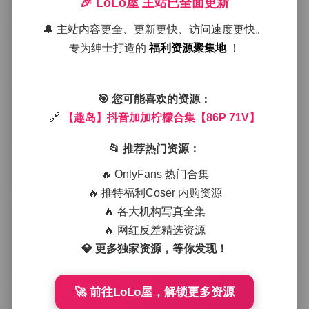
🎉 LoLo屋 主站已全面更新
到海风中带点盐味的柠檬香。
在静态写真中，她的穿搭多以轻薄的亚麻衬衫和高腰短
🔔 主站内容更全、更新更快、访问速度更快。
裤为主，颜色以白色、米色和淡黄为基调，偶尔会用一
专为绅士打造的
福利资源聚集地
！
条细绑的草编腰带或是一顶宽边草帽来点缀整体造型。
这样的搭配不仅让身形显得更加修长，也与周围的自然
景色形成了呼应。镜头时常捕捉她低头整理头发的瞬
间，或是侧身望向远方时眼神略带疑惑的神态，这些细
🎯 您可能喜欢的资源：
微的动作让画面充满了生活化的呼吸感。
🔗
【趣岛】抖音加加柠檬合集【86P 71V】
视频部分则更侧重于动态的表现，加加柠檬在海边慢
跑、在沙滩上赤脚奔跑、或者在木栈上随风摇晃的场景
📂 推荐热门资源：
中，展现出一种自由且略带俏皮的气质。光线在这些片
段中变化得尤为明显，清晨的柔光让她的皮肤呈现出一
🔥 OnlyFans 热门合集
种微微的光泽，而傍晚的金色余晖则为整个画面镀上了
🔥 推特福利Coser 内购资源
一层温暖的滤镜。伴随的背音乐通常是轻快的电子流行
或是带有海浪声的纯音乐，节奏感与画面的起伏相匹
🔥 各大机构写真全集
配，使观看过程中产生一种不由自主想要跟随节奏移动
🔥 网红反差精选资源
的冲动。
💎 更多独家资源，等你发现！
整体来看，这套合集无论是静态还是动态，都在传递一
种“随性却用心”的生活态度。加加柠檬的气质在这些画面
里并不是刻意打造的偶像感，而是一种自然流露出的自
🚀 前往LoLo屋，解锁更多资源
信与舒适感。她的笑容往往不夸张，眼神里带着一点点
对周围世界的好奇，这种真实感让人在欣赏时很容易产