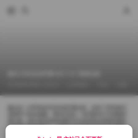
趣岛 抖音加加柠檬 86P 71V 资源合集
2026年4月28日 上午12:27
国内模特
丝袜
美腿
趣岛这一次带来的抖音加加柠檬合集，收录了86张静态
画面和71段短视频，整体呈现出一种清新却不失细腻的
夏日感。镜头里的加加柠檬常常出现在阳光斑驳的庭院
或者海边的木栈道上，背景往往是淡蓝色的天空与略带
波纹的海面，偶尔点缀几片飘落的椰叶，让人仿佛能闻