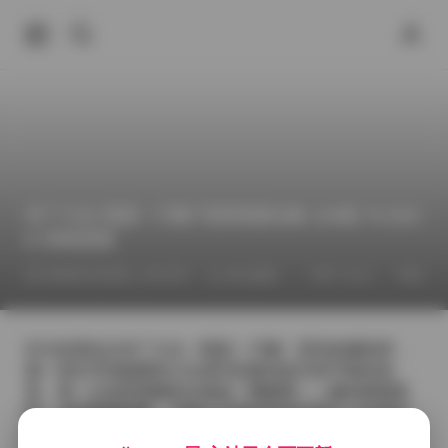
布丁大法 我是一只啾 写真资源合集 166套 76.66G
B 持续更新
2026年4月30日 上午2:23
美女摄影
布丁大法
我是一
作为负责此次布丁大法《我是一只啾》系列的摄影师，
我一直在寻找能够把少女感与轻微俏皮完美平衡的场
景。每一次选景都像是在挑选一颗糖果——颜色要够柔
和，光线要够细腻，才能让主角的笑容在胶片上自然绽
放。