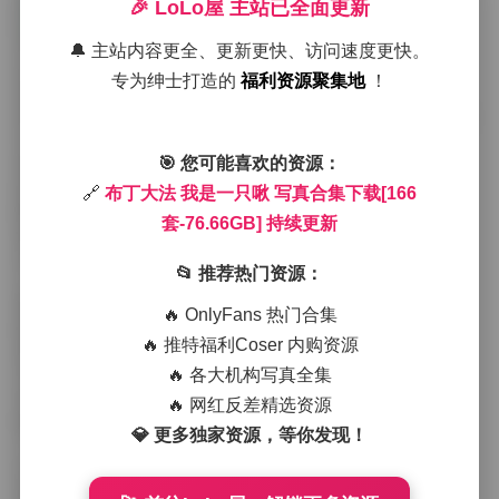
🎉 LoLo屋 主站已全面更新
第一次在旧城的咖啡馆内部取景时，早晨的阳光透过半
🔔 主站内容更全、更新更快、访问速度更快。
拉的百叶窗，斑驳地洒在木质吧台上。布丁大法坐在靠
专为绅士打造的
福利资源聚集地
！
窗的位置，手里端着一杯淡粉色的果茶，发丝随微风轻
轻拂动。我使用了85mm定焦，光圈调到f/1.8，背景瞬间
变成柔和的哑光，而她的侧脸则被光线勾勒出细腻的轮
🎯 您可能喜欢的资源：
廓。那一刻，整个画面仿佛被一层薄雾笼罩，既有静谧
的氛围，又透出一点点调皮的光彩。
🔗
布丁大法 我是一只啾 写真合集下载[166
随后我们转向了城市的旧仓库改造空间。这里裸露的红
套-76.66GB] 持续更新
砖墙和锈蚀的金属管道形成了强烈的质感对比。布丁大
法换上了一套淡蓝色的碎花连衣裙，裙摆在混凝土地面
📂 推荐热门资源：
上轻轻拖出一点褶皱。我特意让她站在一排老式货架
前，利用架子的垂直线条引导视线，同时用柔光箱从侧
🔥 OnlyFans 热门合集
面填光，使她的皮肤在阴影与高光之间保持自然的过
🔥 推特福利Coser 内购资源
渡。整组照片呈现出一种复古工业的感觉，却又不失少
🔥 各大机构写真全集
女的柔软。
在海边的日落时刻，我们选择了一个较为隐蔽的礁石
🔥 网红反差精选资源
区。潮水退去后留下的湿沙反射出最后的金色光芒，布
💎 更多独家资源，等你发现！
丁大法赤脚踩在沙上，脚印被浪花轻轻冲刷。我使用了
广角镜头捕捉天际线与她的剪影，低角度拍摄让她显得
更加挺拔，而远处的海平面则像一条银色的丝带，缓缓