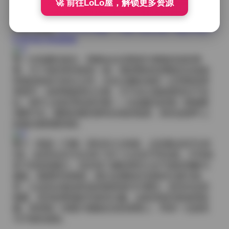
🚀 前往LoLo屋，解锁更多资源
铺展。此时的她不再是单纯的可爱，而是带有一种淡淡
的疏离感，仿佛与海风进行着无声的对话。
查看完整版:
布丁大法 我是一只啾 写真合集下载[166套-7
6.66GB] 持续更新
每一次拍摄结束后，我都会在后期进行细致的色彩调
整。为了保持系列的统一感，我把整体色调锁定在低饱
和度的粉蓝与米白之间，仅在点缀处保留一点亮橙或薄
荷细节，这样既能突出主题，又不会让画面显得过于杂
乱。细节上的处理也很关键——比如睫毛的每一根都要
清晰可见，嘴角的微笑要有自然的弧度，甚至连指甲上
的微光都需要保留。
整个《我是一只啾》系列共计166套，总容量达到76.66
GB。这些作品不仅记录了布丁大法在不同光线、不同场
景下的多面魅力，也呈现了摄影师对少女气质的理解与
捕捉。随着时间推移，我们会继续补充新的主题与场
景，让这份合集始终保持新鲜感与可看性。若你对这类
细腻、富有故事感的写真有兴趣，这套资源无疑值得收
藏。希望每一张图片都能在你的屏幕上，带来一点甜美
与宁静的感觉。