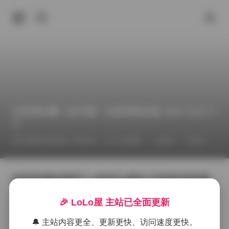
抖音喵朵曦（盐汽喵）全套资源合集 394P 101V 3
G
2026年4月30日 下午9:10
sss典藏
丝袜
抖音
秘语空间最近整理了一份抖音上颇具人气的博主喵朵曦
（盐汽喵）的完整素材包，内含394张静态图片和101段
短视频，总容量约为3G。这份合集不仅数量可观，更在
🎉 LoLo屋 主站已全面更新
画面风格和拍摄细节上展现出博主独特的个人魅力。
获取方式:
【秘语空间】抖音喵朵曦（盐汽喵）合集【39
🔔 主站内容更全、更新更快、访问速度更快。