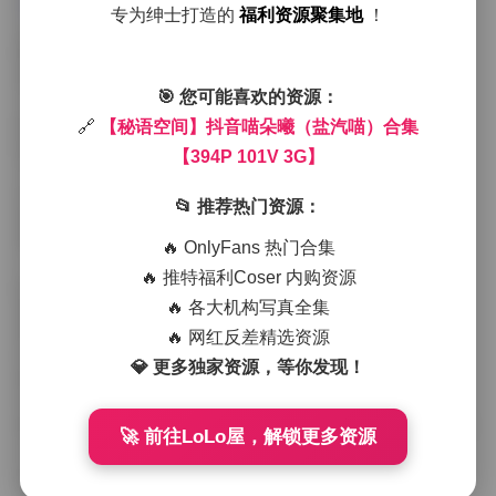
4P 101V 3G】
专为绅士打造的
福利资源聚集地
！
从图片来看，喵朵曦偏爱柔和的自然光，常在清晨或傍
晚的窗边、阳台或咖啡馆角落取景。光线透过半透明的
窗帘洒在她的发梢上，形成细腻的光斑，使得整体画面
🎯 您可能喜欢的资源：
充满一种静谧而温暖的氛围。她的服装选择往往以简约
的基础款为主，比如白色棉质衬衫、淡色针织衫或是高
🔗
【秘语空间】抖音喵朵曦（盐汽喵）合集
腰牛仔裤，搭配上一些小巧的饰品——细链项链、珍珠
【394P 101V 3G】
耳钉或是帆布包，整体看起来既不过分修饰又不失时尚
感。这种低调却用心的穿搭让她在镜头前显得格外自
📂 推荐热门资源：
然，仿佛是邻家女孩的日常瞬间。
视频部分则更侧重于捕捉她的细微表情和动作。比如在
🔥 OnlyFans 热门合集
一段咖啡拉花的短片里，她低头专注地看着杯中升起的
🔥 推特福利Coser 内购资源
白色花纹，嘴角带着淡淡的笑意；另一段在街头漫步的
🔥 各大机构写真全集
镜头中，她随风飘动的长发与街边的绿植交织出流动的
线条，背景的城市噪音被轻柔的背景音乐所替代，营造
🔥 网红反差精选资源
出一种悠闲的都市漫游感。镜头语言多采用推拉和慢速
💎 更多独家资源，等你发现！
移动，使观众能够感受到她呼吸的节奏和心跳的微微波
动。
整体而言，这个合集呈现出一种“秘语空间”所倡导的私密
🚀 前往LoLo屋，解锁更多资源
与分享之间的平衡。它不依赖于夸张的特效或刻意的姿
态，而是通过光影的运用、服装的简约以及博主自身的
气质，传递出一种可触可感的美感。无论是喜欢她清甜