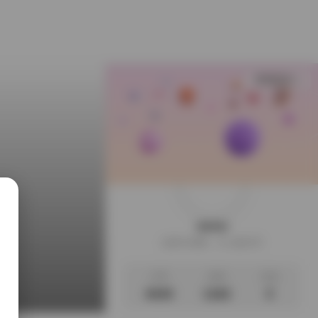
查看更多
weme
这家伙很懒，什么都没写
文章
标签
说说
4045
1182
0