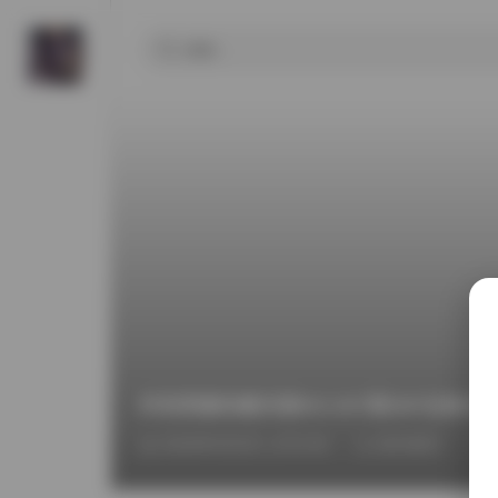
抖音肥嘉轻糖乐园NO.007期36P合集在
2026年5月2日 上午3:45
国内模特