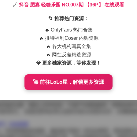
🔗
抖音 肥嘉 轻糖乐园 NO.007期 【36P】 在线观看
粉丝，而她在轻糖乐园系列的第007期写真更是把这种气质发挥
然光的交织，仿佛把观者带入一个充满糖果色彩的梦幻空间。
📂 推荐热门资源：
轻轻随风飘动，细腻的雪纺材质在阳光下泛出微微的光泽。她的
型增添了一丝随性的慵懒感。裙子的设计并不过于复杂，而是以
🔥 OnlyFans 热门合集
的曲线，却不显得刻意。
🔥 推特福利Coser 内购资源
🔥 各大机构写真全集
背后是一排低矮的灌木丛，偶尔点缀着几株开花的小灌木。光线
而低头浅笑，时而抬头望向远方，眼神里透出一种淡淡的期待与
🔥 网红反差精选资源
细腻表现，也有远景的空间感。
💎 更多独家资源，等你发现！
底妆轻薄得几乎看不出痕迹，只是在眉毛和唇色上做了微微的提
的裸粉，既不抢眼又不失温度。耳边佩戴着一对小巧的珍珠耳钉
🚀 前往LoLo屋，解锁更多资源
她在自然状态下的瞬间。有的时候她会轻轻拢起裙摆，露出一双
作。这样的拍摄手法让人感觉像是在朋友的聚会里不经意间捕捉
米色的元素，视觉上非常舒适，不易产生视觉疲劳。背景的绿叶
显得突兀。光线的柔和处理让皮肤呈现出自然的光泽，仿佛能够
6P】 在线观看
给人一种清新愉悦的感觉，像是春日里的一杯淡淡果茶，既有甜味