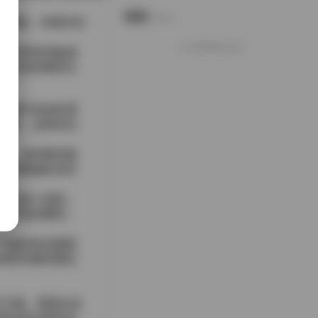
说说
Notes.
到极致。本期共有
好像就这么多
发型简单地挽成
简约的剪裁突出
从树叶间斜斜洒
宁静。这样的光
亮，使得整张脸
，随着她的动作
白色的小皮鞋；
到的美好瞬间，
与她的粉色服装
感受到微风拂过
又不腻。肥嘉在这