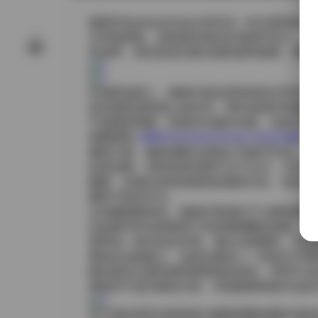
跳跳羊(tiaotiaosheep) 的作品一向
注持续更新，意味着后续还会有新作加入。观
色余晖，甚至是室内柔光箱的柔和漫射，都被
在场景选择上，跳跳羊喜欢把简单的日常空间
连衣裙形成质感上的对话；有时是城市街角的
不是随意堆砌，而是经过她对光影、色块与服
原图获取:
跳跳羊(tiaotiaosheep) 作品合集打包
服装方面，她的搭配总是留白与细节并存。一件淡
砂皮短靴；这样的组合既不过于正式，又不失
腿裤，在镜头前形成强烈的视觉冲击，却又因
缀而不喧宾夺主。
从拍摄氛围来说，跳跳羊更倾向于让模特保持
比如童年时在奶奶院子里追逐蝴蝶的画面，或
更带有一种内在的共鸣。观众在观看时，往往
整体作品观感上，这套合集给人一种层次分明
随后逐步过渡到饱和度稍高的色块，带来午后
推移并不是生硬的分段，而是随着每套作品的
对于喜欢研究光影构造与服饰搭配的爱好者来说，跳