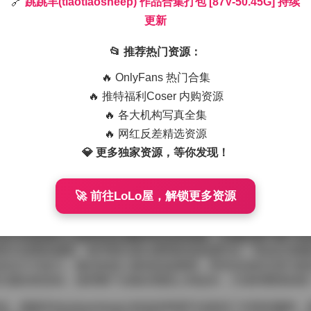
🔗
跳跳羊(tiaotiaosheep) 作品合集打包 [87V-50.45G] 持续
更新
以柔软的光感和细腻的情绪捕捉著称，这次合集收录了87套视频，总容量达到
看这些片段时，最先映入眼帘的是她对自然光的运用——清晨的
她刻意安排在镜头前，使得皮肤呈现出一种近乎透明的光泽。
📂 推荐热门资源：
🔥 OnlyFans 热门合集
转化为充满诗意的舞台。有时是一间老式木质阁楼，斑驳的墙面
🔥 推特福利Coser 内购资源
咖啡馆落地窗，外面的行人流动与她静坐的姿态形成时间上的拉
🔥 各大机构写真全集
饰轮廓的反复推敲，才让每一帧都有呼吸的空间。
🔥 网红反差精选资源
 [87V-50.45G] 持续更新
灰色的针织开衫，内搭的是一条略带光泽的丝绸 slip dres
💎 更多独家资源，等你发现！
女性的柔美。有时她会选择大胆的撞色，比如荧光绿的短款外套
为整体剪裁的利落而不显突兀。配饰则多以简约的金属链条或珍
🚀 前往LoLo屋，解锁更多资源
自然的状态，而不是刻意摆pose。她经常在对话中引导模特回
是深夜独自在街头走走思考的瞬间。这种情感的引入使得画面不
会不自觉地代入那种轻松或略带忧伤的情绪，仿佛也置于那个特
却又连贯的感觉。前半部分多以柔和的浅色调为主，传达出清晨
的活力与张力；最后则进入暮色的蓝紫调，带有淡淡的沉思与留
主题自然流动，使得整个合集在视觉上有起伏，又保持整体的统
跳羊(tiaotiaosheep) 的这份资源不仅提供了丰富的素材