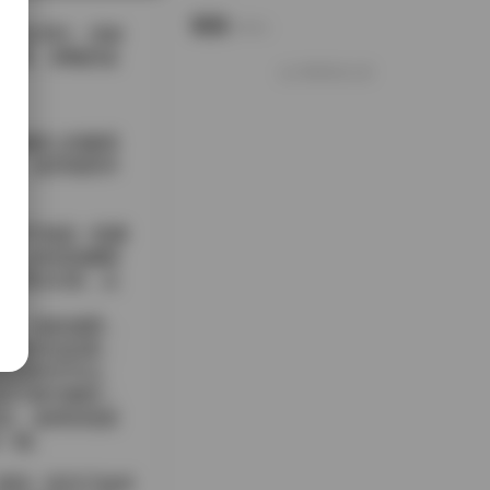
说说
Notes.
50.45G，且标
薄雾、傍晚的金
好像就这么多
与她身上的麻质
伸。这些场景并
s，脚下则是一双磨
配上米色高腰阔
珠耳钉出现，点
忆某一刻的感受，
仅是外在的美，
定的时空节点。
的宁静与期待；
恋。这样的色彩
一感。
，更是一堂关于如何