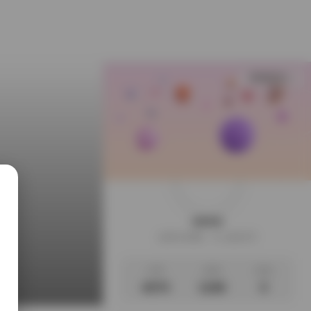
查看更多
weme
这家伙很懒，什么都没写
文章
标签
说说
4070
1186
0