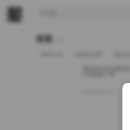
标签
Tags.
@91vcrDC
@babee5288
@bab
唐伯虎(韦小宝) 原版作品合集
G 持续更新 下载
2026年4月23日