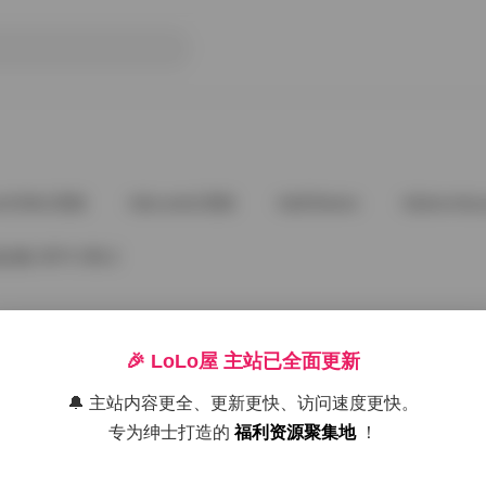
ee5288占星猫
@cuteli占星猫
@DDlalolo
@demifair
 357V 255.2
🎉 LoLo屋 主站已全面更新
🔔 主站内容更全、更新更快、访问速度更快。
好像就这么多
专为绅士打造的
福利资源聚集地
！