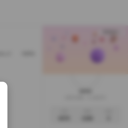
查看更多
ytw_of
@EllaLee1998
@fortunecutie
@gzsbdwz
weme
这家伙很懒，什么都没写
文章
标签
说说
4076
1186
0