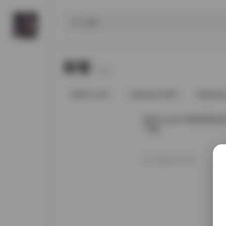
标签
Tags.
@91vcrDC
@babee5288
@bab
柚木yuzuki 写真资源合集 
下载
2026年4月23日