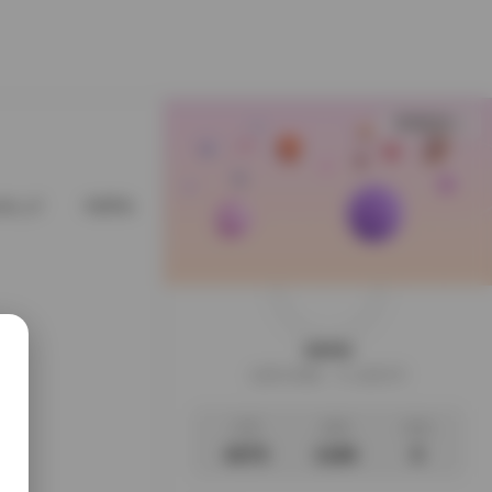
查看更多
ytw_of
@EllaLee1998
@fortunecutie
@gzsbdwz
weme
这家伙很懒，什么都没写
文章
标签
说说
4075
1186
0