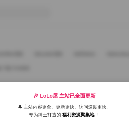
ee5288占星猫
@cuteli占星猫
@DDlalolo
@demifair
77套 74.42GB
🎉 LoLo屋 主站已全面更新
🔔 主站内容更全、更新更快、访问速度更快。
好像就这么多
专为绅士打造的
福利资源聚集地
！